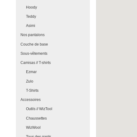
Hoody
Teddy
Asimi
Nos pantalons
Couche de base
Sous-vêtements
Camisas // T-shirts
Ezmar
Zulo
T-Shirts
Accessoires
Outils // WizTool
Chaussettes
WizWool
Tous des gants