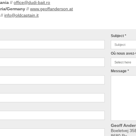
ania
//
office@dudi-bait.ro
ria/Germany
//
www.geoffanderson.at
//
info@oldcaptain.it
Subject
*
Où nous avez-
Message
*
Geoff Ande
Boeletvej 35
8680 Ry