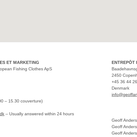
TES ET MARKETING
ENTREPÔT 
ropean Fishing Clothes ApS
Baadehavns
2450 Copen
+45 36 44 2
Denmark
info@geoffa
00 – 15.30 couverture)
.dk
– Usually answered within 24 hours
Geoff Ander
Geoff Ander
Geoff Ander