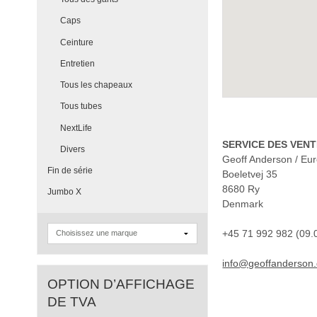
Caps
Ceinture
Entretien
Tous les chapeaux
Tous tubes
NextLife
SERVICE DES VEN
Divers
Geoff Anderson / Eu
Fin de série
Boeletvej 35
8680 Ry
Jumbo X
Denmark
+45 71 992 982 (09.
info@geoffanderson
OPTION D’AFFICHAGE
DE TVA