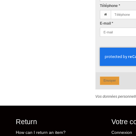
Téléphone
*
E-mail
*
Envoyer
Vos données personnelle
Return
Votre c
How can I return an item?
Connexion