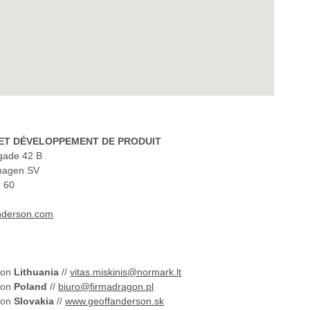
ET DÉVELOPPEMENT DE PRODUIT
gade 42 B
hagen SV
6 60
nderson.com
son
Lithuania
//
vitas.miskinis@normark.lt
son
Poland
//
biuro@firmadragon.pl
son
Slovakia
//
www.geoffanderson.sk